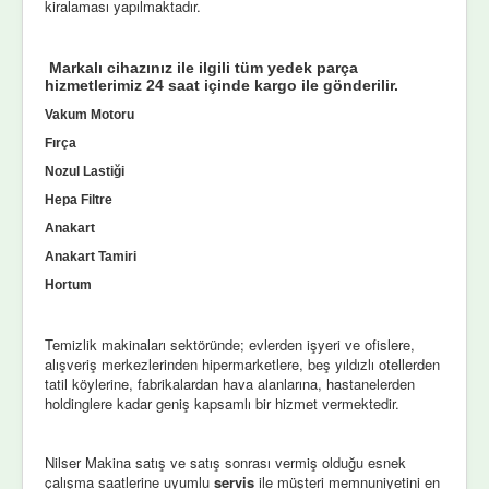
kiralaması yapılmaktadır.
Markalı cihazınız ile ilgili tüm yedek parça
hizmetlerimiz 24 saat içinde kargo ile gönderilir.
Vakum Motoru
Fırça
Nozul Lastiği
Hepa Filtre
Anakart
Anakart Tamiri
Hortum
Temizlik makinaları sektöründe; evlerden işyeri ve ofislere,
alışveriş merkezlerinden hipermarketlere, beş yıldızlı otellerden
tatil köylerine, fabrikalardan hava alanlarına, hastanelerden
holdinglere kadar geniş kapsamlı bir hizmet vermektedir.
Nilser Makina satış ve satış sonrası vermiş olduğu esnek
çalışma saatlerine uyumlu
servis
ile müşteri memnuniyetini en