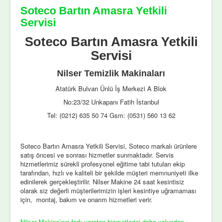
Soteco Bartın Amasra Yetkili
Servisi
Soteco Bartın Amasra Yetkili
Servisi
Nilser Temizlik Makinaları
Atatürk Bulvarı Ünlü İş Merkezi A Blok
No:23/32 Unkapanı Fatih İstanbul
Tel: (0212) 635 50 74 Gsm: (0531) 560 13 62
Soteco Bartın Amasra Yetkili Servisi, Soteco markalı ürünlere
satış öncesi ve sonrası hizmetler sunmaktadır. Servis
hizmetlerimiz sürekli profesyonel eğitime tabi tutulan ekip
tarafından, hızlı ve kaliteli bir şekilde müşteri memnuniyeti ilke
edinilerek gerçekleştirilir. Nilser Makine 24 saat kesintisiz
olarak siz değerli müşterilerimizin işleri kesintiye uğramaması
için, montaj, bakım ve onarım hizmetleri verir.
Nilser Makine’nın fark yaratan hizmetlerini daha yakından