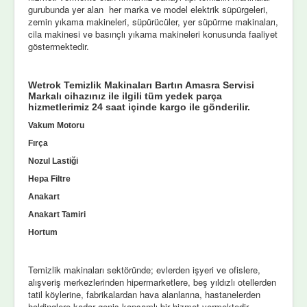
gurubunda yer alan her marka ve model elektrik süpürgeleri,
zemin yıkama makineleri, süpürücüler, yer süpürme makinaları,
cila makinesi ve basınçlı yıkama makineleri konusunda faaliyet
göstermektedir.
Wetrok Temizlik Makinaları Bartın Amasra Servisi
Markalı cihazınız ile ilgili tüm yedek parça
hizmetlerimiz 24 saat içinde kargo ile gönderilir.
Vakum Motoru
Fırça
Nozul Lastiği
Hepa Filtre
Anakart
Anakart Tamiri
Hortum
Temizlik makinaları sektöründe; evlerden işyeri ve ofislere,
alışveriş merkezlerinden hipermarketlere, beş yıldızlı otellerden
tatil köylerine, fabrikalardan hava alanlarına, hastanelerden
holdinglere kadar geniş kapsamlı bir hizmet vermektedir.