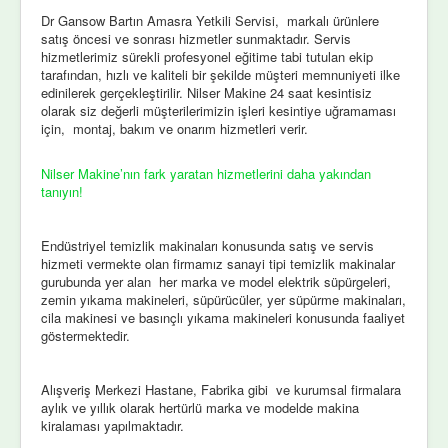
Dr Gansow Bartın Amasra Yetkili Servisi, markalı ürünlere
satış öncesi ve sonrası hizmetler sunmaktadır. Servis
hizmetlerimiz sürekli profesyonel eğitime tabi tutulan ekip
tarafından, hızlı ve kaliteli bir şekilde müşteri memnuniyeti ilke
edinilerek gerçekleştirilir. Nilser Makine 24 saat kesintisiz
olarak siz değerli müşterilerimizin işleri kesintiye uğramaması
için, montaj, bakım ve onarım hizmetleri verir.
Nilser Makine’nın fark yaratan hizmetlerini daha yakından
tanıyın!
Endüstriyel temizlik makinaları konusunda satış ve servis
hizmeti vermekte olan firmamız sanayi tipi temizlik makinalar
gurubunda yer alan her marka ve model elektrik süpürgeleri,
zemin yıkama makineleri, süpürücüler, yer süpürme makinaları,
cila makinesi ve basınçlı yıkama makineleri konusunda faaliyet
göstermektedir.
Alışveriş Merkezi Hastane, Fabrika gibi ve kurumsal firmalara
aylık ve yıllık olarak hertürlü marka ve modelde makina
kiralaması yapılmaktadır.