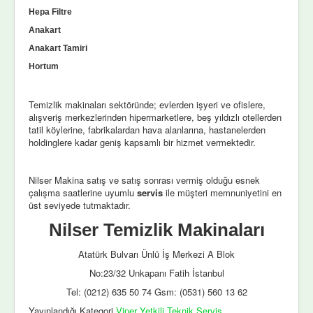
Hepa Filtre
Anakart
Anakart Tamiri
Hortum
Temizlik makinaları sektöründe; evlerden işyeri ve ofislere,
alışveriş merkezlerinden hipermarketlere, beş yıldızlı otellerden
tatil köylerine, fabrikalardan hava alanlarına, hastanelerden
holdinglere kadar geniş kapsamlı bir hizmet vermektedir.
Nilser Makina satış ve satış sonrası vermiş olduğu esnek
çalışma saatlerine uyumlu
servis
ile müşteri memnuniyetini en
üst seviyede tutmaktadır.
Nilser Temizlik Makinaları
Atatürk Bulvarı Ünlü İş Merkezi A Blok
No:23/32 Unkapanı Fatih İstanbul
Tel: (0212) 635 50 74 Gsm: (0531) 560 13 62
Yayınlandığı Kategori
Viper Yetkili Teknik Servis