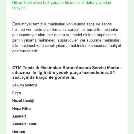
Nilser Makine’nın fark yaratan hizmetlerini daha yakından
tanıyın!
Endüstriyel temizlik makinaları konusunda satış ve servis
hizmeti vermekte olan firmamız sanayi tipi temizlik makinalar
gurubunda yer alan her marka ve model elektrik süpürgeleri,
zemin yıkama makineleri, süpürücüler, yer süpürme makinaları,
cila makinesi ve basınçlı yıkama makineleri konusunda faaliyet
göstermektedir.
CTM Temizlik Makinaları Bartın Amasra Servisi Markalı
cihazınız ile ilgili tüm yedek parça hizmetlerimiz 24
saat içinde kargo ile gönderilir.
Vakum Motoru
Fırça
Nozul Lastiği
Hepa Filtre
Anakart
Anakart Tamiri
Hortum