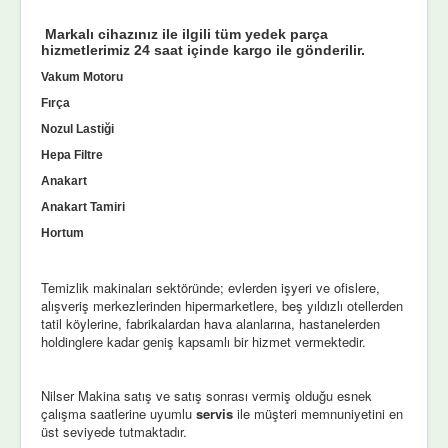
Markalı cihazınız ile ilgili tüm yedek parça
hizmetlerimiz 24 saat içinde kargo ile gönderilir.
Vakum Motoru
Fırça
Nozul Lastiği
Hepa Filtre
Anakart
Anakart Tamiri
Hortum
Temizlik makinaları sektöründe; evlerden işyeri ve ofislere,
alışveriş merkezlerinden hipermarketlere, beş yıldızlı otellerden
tatil köylerine, fabrikalardan hava alanlarına, hastanelerden
holdinglere kadar geniş kapsamlı bir hizmet vermektedir.
Nilser Makina satış ve satış sonrası vermiş olduğu esnek
çalışma saatlerine uyumlu
servis
ile müşteri memnuniyetini en
üst seviyede tutmaktadır.