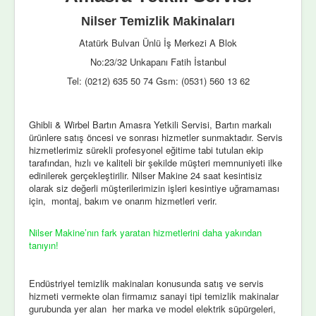
Nilser Temizlik Makinaları
Atatürk Bulvarı Ünlü İş Merkezi A Blok
No:23/32 Unkapanı Fatih İstanbul
Tel: (0212) 635 50 74 Gsm: (0531) 560 13 62
Ghibli & Wirbel Bartın Amasra Yetkili Servisi, Bartın markalı
ürünlere satış öncesi ve sonrası hizmetler sunmaktadır. Servis
hizmetlerimiz sürekli profesyonel eğitime tabi tutulan ekip
tarafından, hızlı ve kaliteli bir şekilde müşteri memnuniyeti ilke
edinilerek gerçekleştirilir. Nilser Makine 24 saat kesintisiz
olarak siz değerli müşterilerimizin işleri kesintiye uğramaması
için, montaj, bakım ve onarım hizmetleri verir.
Nilser Makine’nın fark yaratan hizmetlerini daha yakından
tanıyın!
Endüstriyel temizlik makinaları konusunda satış ve servis
hizmeti vermekte olan firmamız sanayi tipi temizlik makinalar
gurubunda yer alan her marka ve model elektrik süpürgeleri,