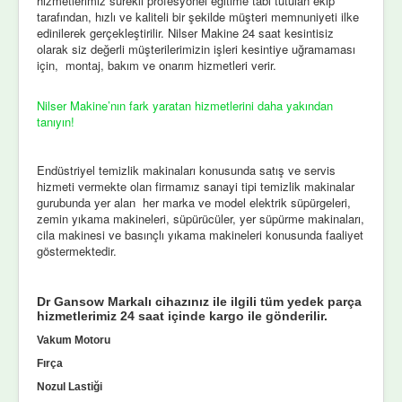
hizmetlerimiz sürekli profesyonel eğitime tabi tutulan ekip
tarafından, hızlı ve kaliteli bir şekilde müşteri memnuniyeti ilke
edinilerek gerçekleştirilir. Nilser Makine 24 saat kesintisiz
olarak siz değerli müşterilerimizin işleri kesintiye uğramaması
için, montaj, bakım ve onarım hizmetleri verir.
Nilser Makine’nın fark yaratan hizmetlerini daha yakından
tanıyın!
Endüstriyel temizlik makinaları konusunda satış ve servis
hizmeti vermekte olan firmamız sanayi tipi temizlik makinalar
gurubunda yer alan her marka ve model elektrik süpürgeleri,
zemin yıkama makineleri, süpürücüler, yer süpürme makinaları,
cila makinesi ve basınçlı yıkama makineleri konusunda faaliyet
göstermektedir.
Dr Gansow Markalı cihazınız ile ilgili tüm yedek parça
hizmetlerimiz 24 saat içinde kargo ile gönderilir.
Vakum Motoru
Fırça
Nozul Lastiği