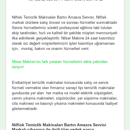
Nilfisk Temizlik Makinaları Bartın Amasra Servisi, Nilfisk
markalı ürünlere satış öncesi ve sonrası hizmetler sunmaktadır.
Servis hizmetlerimiz sürekli profesyonel eğitime tabi tutulan
ekip tarafından, hızlı ve kaliteli bir şekilde müşteri memnuniyeti
ilke edinilerek gerçekleştirilir. Nilser Makine 24 saat kesintisiz
olarak siz değerli müşterilerimizin işleri kesintiye uğramaması
için, montaj, bakım ve onarım hizmetleri verir.
Nilser Makine’nın fark yaratan hizmetlerini daha yakından
tanıyın!
Endüstriyel temizlik makinaları konusunda satış ve servis
hizmeti vermekte olan firmamız sanayi tipi temizlik makinalar
gurubunda yer alan her marka ve model elektrik süpürgeleri,
zemin yıkama makineleri, süpürücüler, yer süpürme makinaları,
cila makinesi ve basınçlı yıkama makineleri konusunda faaliyet
göstermektedir.
Nilfisk Temizlik Makinaları Bartın Amasra Servisi
Markalı cihazınız ile ilgili tüm yedek parça