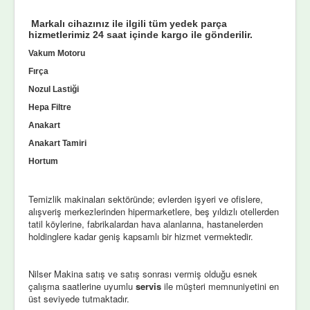
Markalı cihazınız ile ilgili tüm yedek parça
hizmetlerimiz 24 saat içinde kargo ile gönderilir.
Vakum Motoru
Fırça
Nozul Lastiği
Hepa Filtre
Anakart
Anakart Tamiri
Hortum
Temizlik makinaları sektöründe; evlerden işyeri ve ofislere,
alışveriş merkezlerinden hipermarketlere, beş yıldızlı otellerden
tatil köylerine, fabrikalardan hava alanlarına, hastanelerden
holdinglere kadar geniş kapsamlı bir hizmet vermektedir.
Nilser Makina satış ve satış sonrası vermiş olduğu esnek
çalışma saatlerine uyumlu
servis
ile müşteri memnuniyetini en
üst seviyede tutmaktadır.