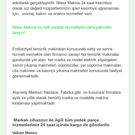
edinilerek gerçekleştirilir. Nilser Makine 24 saat kesintisiz
olarak siz değerli müşterilerimizin işleri kesintiye uğramaması
için, montaj, bakım ve onarım hizmetleri verir.
Nilser Makine’nın fark yaratan hizmetlerini daha yakından
tanıyın!
Endüstriyel temizlik makinaları konusunda satış ve servis
hizmeti vermekte olan firmamız sanayi tipi temizlik makinalar
gurubunda yer alan her marka ve model elektrik süpürgeleri,
zemin yıkama makineleri, süpürücüler, yer süpürme makinaları,
cila makinesi ve basınçlı yıkama makineleri konusunda faaliyet
göstermektedir.
Alışveriş Merkezi Hastane, Fabrika gibi ve kurumsal firmalara
aylık ve yıllık olarak hertürlü marka ve modelde makina
kiralaması yapılmaktadır.
Markalı cihazınız ile ilgili tüm yedek parça
hizmetlerimiz 24 saat içinde kargo ile gönderilir.
Vakum Motoru