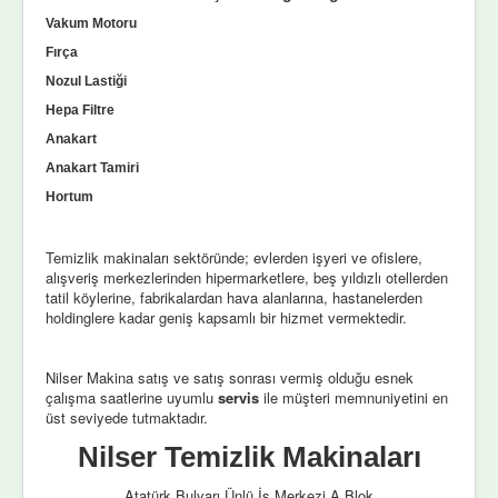
Vakum Motoru
Fırça
Nozul Lastiği
Hepa Filtre
Anakart
Anakart Tamiri
Hortum
Temizlik makinaları sektöründe; evlerden işyeri ve ofislere,
alışveriş merkezlerinden hipermarketlere, beş yıldızlı otellerden
tatil köylerine, fabrikalardan hava alanlarına, hastanelerden
holdinglere kadar geniş kapsamlı bir hizmet vermektedir.
Nilser Makina satış ve satış sonrası vermiş olduğu esnek
çalışma saatlerine uyumlu
servis
ile müşteri memnuniyetini en
üst seviyede tutmaktadır.
Nilser Temizlik Makinaları
Atatürk Bulvarı Ünlü İş Merkezi A Blok