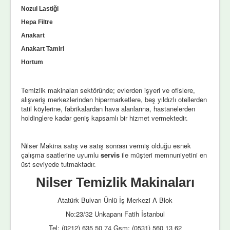
Nozul Lastiği
Hepa Filtre
Anakart
Anakart Tamiri
Hortum
Temizlik makinaları sektöründe; evlerden işyeri ve ofislere,
alışveriş merkezlerinden hipermarketlere, beş yıldızlı otellerden
tatil köylerine, fabrikalardan hava alanlarına, hastanelerden
holdinglere kadar geniş kapsamlı bir hizmet vermektedir.
Nilser Makina satış ve satış sonrası vermiş olduğu esnek
çalışma saatlerine uyumlu
servis
ile müşteri memnuniyetini en
üst seviyede tutmaktadır.
Nilser Temizlik Makinaları
Atatürk Bulvarı Ünlü İş Merkezi A Blok
No:23/32 Unkapanı Fatih İstanbul
Tel: (0212) 635 50 74 Gsm: (0531) 560 13 62