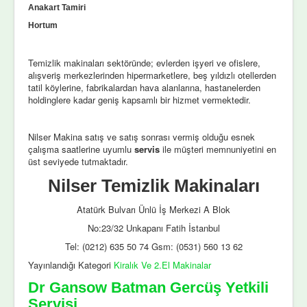
Anakart Tamiri
Hortum
Temizlik makinaları sektöründe; evlerden işyeri ve ofislere,
alışveriş merkezlerinden hipermarketlere, beş yıldızlı otellerden
tatil köylerine, fabrikalardan hava alanlarına, hastanelerden
holdinglere kadar geniş kapsamlı bir hizmet vermektedir.
Nilser Makina satış ve satış sonrası vermiş olduğu esnek
çalışma saatlerine uyumlu
servis
ile müşteri memnuniyetini en
üst seviyede tutmaktadır.
Nilser Temizlik Makinaları
Atatürk Bulvarı Ünlü İş Merkezi A Blok
No:23/32 Unkapanı Fatih İstanbul
Tel: (0212) 635 50 74 Gsm: (0531) 560 13 62
Yayınlandığı Kategori
Kiralık Ve 2.El Makinalar
Dr Gansow Batman Gercüş Yetkili
Servisi