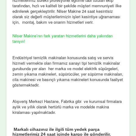
hizmetlerimiz sürekli profesyonel eğitime tabi tutulan ekip
tarafından, hızlı ve kaliteli bir şekilde müşteri memnuniyeti ilke
edinilerek gerçekleştirilir. Nilser Makine 24 saat kesintisiz
olarak siz değerli müşterilerimizin işleri kesintiye uğramaması
için, montaj, bakım ve onarım hizmetleri verir.
Nilser Makine’nın fark yaratan hizmetlerini daha yakından
tanıyın!
Endüstriyel temizlik makinaları konusunda satış ve servis
hizmeti vermekte olan firmamız sanayi tipi temizlik makinalar
gurubunda yer alan her marka ve model elektrik süpürgeleri,
zemin yıkama makineleri, süpürücüler, yer süpürme makinaları,
cila makinesi ve basınçlı yıkama makineleri konusunda faaliyet
göstermektedir.
Alışveriş Merkezi Hastane, Fabrika gibi ve kurumsal firmalara
aylık ve yıllık olarak hertürlü marka ve modelde makina
kiralaması yapılmaktadır.
Markalı cihazınız ile ilgili tüm yedek parça
hizmetlerimiz 24 saat içinde kargo ile gönderilir.