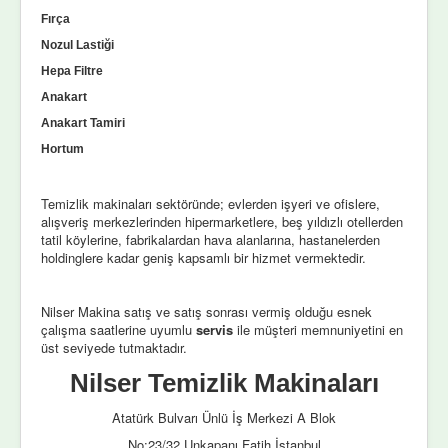
Fırça
Nozul Lastiği
Hepa Filtre
Anakart
Anakart Tamiri
Hortum
Temizlik makinaları sektöründe; evlerden işyeri ve ofislere,
alışveriş merkezlerinden hipermarketlere, beş yıldızlı otellerden
tatil köylerine, fabrikalardan hava alanlarına, hastanelerden
holdinglere kadar geniş kapsamlı bir hizmet vermektedir.
Nilser Makina satış ve satış sonrası vermiş olduğu esnek
çalışma saatlerine uyumlu
servis
ile müşteri memnuniyetini en
üst seviyede tutmaktadır.
Nilser Temizlik Makinaları
Atatürk Bulvarı Ünlü İş Merkezi A Blok
No:23/32 Unkapanı Fatih İstanbul