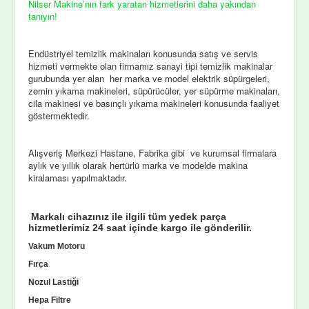
Nilser Makine’nın fark yaratan hizmetlerini daha yakından
tanıyın!
Endüstriyel temizlik makinaları konusunda satış ve servis
hizmeti vermekte olan firmamız sanayi tipi temizlik makinalar
gurubunda yer alan her marka ve model elektrik süpürgeleri,
zemin yıkama makineleri, süpürücüler, yer süpürme makinaları,
cila makinesi ve basınçlı yıkama makineleri konusunda faaliyet
göstermektedir.
Alışveriş Merkezi Hastane, Fabrika gibi ve kurumsal firmalara
aylık ve yıllık olarak hertürlü marka ve modelde makina
kiralaması yapılmaktadır.
Markalı cihazınız ile ilgili tüm yedek parça
hizmetlerimiz 24 saat içinde kargo ile gönderilir.
Vakum Motoru
Fırça
Nozul Lastiği
Hepa Filtre