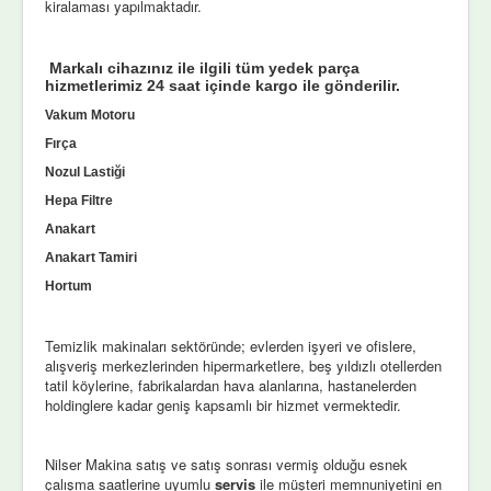
kiralaması yapılmaktadır.
Markalı cihazınız ile ilgili tüm yedek parça
hizmetlerimiz 24 saat içinde kargo ile gönderilir.
Vakum Motoru
Fırça
Nozul Lastiği
Hepa Filtre
Anakart
Anakart Tamiri
Hortum
Temizlik makinaları sektöründe; evlerden işyeri ve ofislere,
alışveriş merkezlerinden hipermarketlere, beş yıldızlı otellerden
tatil köylerine, fabrikalardan hava alanlarına, hastanelerden
holdinglere kadar geniş kapsamlı bir hizmet vermektedir.
Nilser Makina satış ve satış sonrası vermiş olduğu esnek
çalışma saatlerine uyumlu
servis
ile müşteri memnuniyetini en