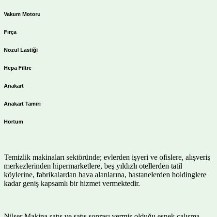
Vakum Motoru
Fırça
Nozul Lastiği
Hepa Filtre
Anakart
Anakart Tamiri
Hortum
Temizlik makinaları sektöründe; evlerden işyeri ve ofislere, alışveriş
merkezlerinden hipermarketlere, beş yıldızlı otellerden tatil
köylerine, fabrikalardan hava alanlarına, hastanelerden holdinglere
kadar geniş kapsamlı bir hizmet vermektedir.
Nilser Makina satış ve satış sonrası vermiş olduğu esnek çalışma