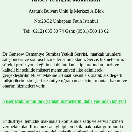
Atatürk Bulvarı Ünlü İş Merkezi A Blok
No:23/32 Unkapanı Fatih İstanbul
Tel: (0212) 635 50 74 Gsm: (0531) 560 13 62
Dr Gansow Osmaniye Sumbas Yetkili Servisi, markalı ürünlere
satış öncesi ve sonrası hizmetler sunmaktadır. Servis hizmetlerimiz
sürekli profesyonel eğitime tabi tutulan ekip tarafından, hızlı ve
kaliteli bir şekilde müşteri memnuniyeti ilke edinilerek
gerçekleştirilir. Nilser Makine 24 saat kesintisiz olarak siz değerli
müşterilerimizin işleri kesintiye uğramaması için, montaj, bakım ve
onarım hizmetleri verir.
Nilser Makine’nın fark yaratan hizmetlerini daha yakından tanıyın!
Endüstriyel temizlik makinaları konusunda satış ve servis hizmeti
vermekte olan firmamız sanayi tipi temizlik makinalar gurubunda
yer alan her marka ve model elektrik süpürgeleri, zemin yıkama