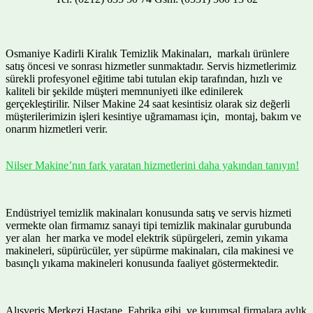
Osmaniye Kadirli Kiralık Temizlik Makinaları, markalı ürünlere
satış öncesi ve sonrası hizmetler sunmaktadır. Servis hizmetlerimiz
sürekli profesyonel eğitime tabi tutulan ekip tarafından, hızlı ve
kaliteli bir şekilde müşteri memnuniyeti ilke edinilerek
gerçekleştirilir. Nilser Makine 24 saat kesintisiz olarak siz değerli
müşterilerimizin işleri kesintiye uğramaması için, montaj, bakım ve
onarım hizmetleri verir.
Nilser Makine’nın fark yaratan hizmetlerini daha yakından tanıyın!
Endüstriyel temizlik makinaları konusunda satış ve servis hizmeti
vermekte olan firmamız sanayi tipi temizlik makinalar gurubunda
yer alan her marka ve model elektrik süpürgeleri, zemin yıkama
makineleri, süpürücüler, yer süpürme makinaları, cila makinesi ve
basınçlı yıkama makineleri konusunda faaliyet göstermektedir.
Alışveriş Merkezi Hastane, Fabrika gibi ve kurumsal firmalara aylık