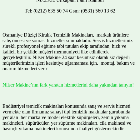
No:23/32 Unkapanı Fatih İstanbul
Tel: (0212) 635 50 74 Gsm: (0531) 560 13 62
Osmaniye Düziçi Kiralık Temizlik Makinaları, markalı ürünlere
satış öncesi ve sonrası hizmetler sunmaktadır. Servis hizmetlerimiz
sürekli profesyonel eğitime tabi tutulan ekip tarafından, hızlı ve
kaliteli bir şekilde müşteri memnuniyeti ilke edinilerek
gerçekleştirilir. Nilser Makine 24 saat kesintisiz olarak siz değerli
müşterilerimizin işleri kesintiye uğramaması için, montaj, bakım ve
onarım hizmetleri verir.
Nilser Makine’nın fark yaratan hizmetlerini daha yakından tanıyın!
Endüstriyel temizlik makinaları konusunda satış ve servis hizmeti
vermekte olan firmamız sanayi tipi temizlik makinalar gurubunda
yer alan her marka ve model elektrik süpürgeleri, zemin yıkama
makineleri, süpürücüler, yer süpürme makinaları, cila makinesi ve
basınçlı yıkama makineleri konusunda faaliyet göstermektedir.