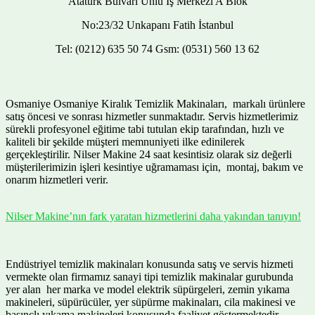
Atatürk Bulvarı Ünlü İş Merkezi A Blok
No:23/32 Unkapanı Fatih İstanbul
Tel: (0212) 635 50 74 Gsm: (0531) 560 13 62
Osmaniye Osmaniye Kiralık Temizlik Makinaları, markalı ürünlere
satış öncesi ve sonrası hizmetler sunmaktadır. Servis hizmetlerimiz
sürekli profesyonel eğitime tabi tutulan ekip tarafından, hızlı ve
kaliteli bir şekilde müşteri memnuniyeti ilke edinilerek
gerçekleştirilir. Nilser Makine 24 saat kesintisiz olarak siz değerli
müşterilerimizin işleri kesintiye uğramaması için, montaj, bakım ve
onarım hizmetleri verir.
Nilser Makine’nın fark yaratan hizmetlerini daha yakından tanıyın!
Endüstriyel temizlik makinaları konusunda satış ve servis hizmeti
vermekte olan firmamız sanayi tipi temizlik makinalar gurubunda
yer alan her marka ve model elektrik süpürgeleri, zemin yıkama
makineleri, süpürücüler, yer süpürme makinaları, cila makinesi ve
basınçlı yıkama makineleri konusunda faaliyet göstermektedir.