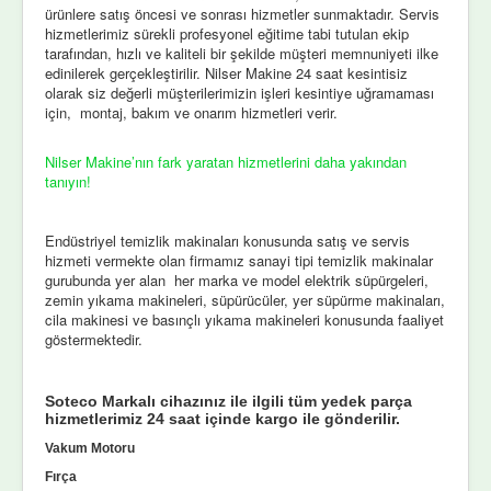
ürünlere satış öncesi ve sonrası hizmetler sunmaktadır. Servis
hizmetlerimiz sürekli profesyonel eğitime tabi tutulan ekip
tarafından, hızlı ve kaliteli bir şekilde müşteri memnuniyeti ilke
edinilerek gerçekleştirilir. Nilser Makine 24 saat kesintisiz
olarak siz değerli müşterilerimizin işleri kesintiye uğramaması
için, montaj, bakım ve onarım hizmetleri verir.
Nilser Makine’nın fark yaratan hizmetlerini daha yakından
tanıyın!
Endüstriyel temizlik makinaları konusunda satış ve servis
hizmeti vermekte olan firmamız sanayi tipi temizlik makinalar
gurubunda yer alan her marka ve model elektrik süpürgeleri,
zemin yıkama makineleri, süpürücüler, yer süpürme makinaları,
cila makinesi ve basınçlı yıkama makineleri konusunda faaliyet
göstermektedir.
Soteco Markalı cihazınız ile ilgili tüm yedek parça
hizmetlerimiz 24 saat içinde kargo ile gönderilir.
Vakum Motoru
Fırça