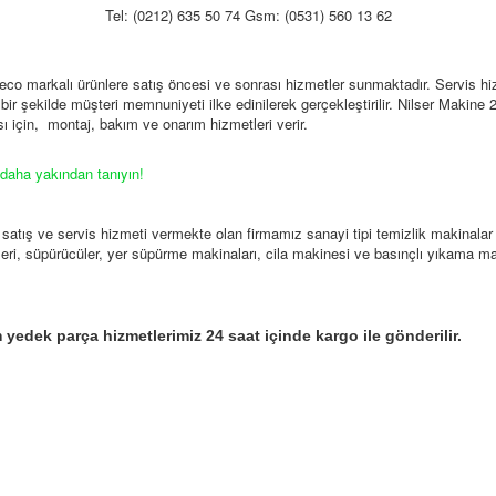
Tel: (0212) 635 50 74 Gsm: (0531) 560 13 62
co markalı ürünlere satış öncesi ve sonrası hizmetler sunmaktadır. Servis hi
li bir şekilde müşteri memnuniyeti ilke edinilerek gerçekleştirilir. Nilser Makine 
ı için, montaj, bakım ve onarım hizmetleri verir.
 daha yakından tanıyın!
 satış ve servis hizmeti vermekte olan firmamız sanayi tipi temizlik makinal
eri, süpürücüler, yer süpürme makinaları, cila makinesi ve basınçlı yıkama ma
üm yedek parça hizmetlerimiz 24 saat içinde kargo ile gönderilir.