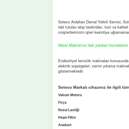
Soteco Ardahan Damal Yetkili Servisi, Sote
tabi tutulan ekip tarafından, hızlı ve kalite
müşterilerimizin işleri kesintiye uğramamas
Nilser Makine’nın fark yaratan hizmetlerini
Endüstriyel temizlik makinaları konusunda
elektrik süpürgeleri, zemin yıkama makinel
göstermektedir.
Soteco Markalı cihazınız ile ilgili t
Vakum Motoru
Fırça
Nozul Lastiği
Hepa Filtre
Anakart